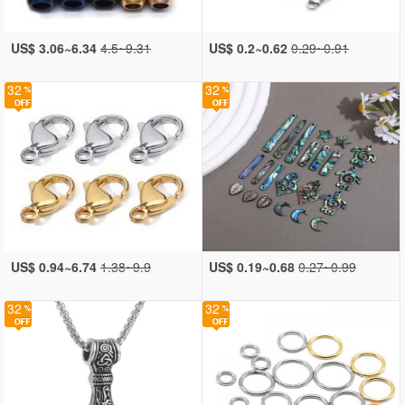
US$ 3.06~6.34
4.5~9.31
US$ 0.2~0.62
0.29~0.91
32
32
US$ 0.94~6.74
1.38~9.9
US$ 0.19~0.68
0.27~0.99
32
32