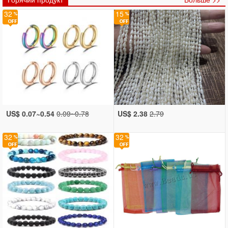
32
15
US$ 0.07~0.54
0.09~0.78
US$ 2.38
2.79
32
32