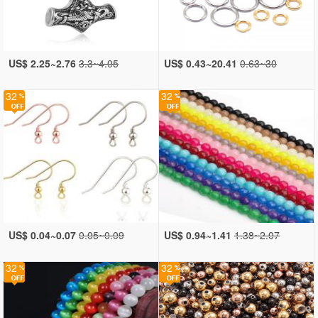
US$ 2.25~2.76
3.3~4.05
US$ 0.43~20.41
0.63~30
32
32
US$ 0.04~0.07
0.05~0.09
US$ 0.94~1.41
1.38~2.07
32
32