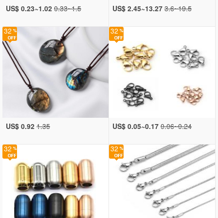
US$ 0.23~1.02
0.33~1.5
US$ 2.45~13.27
3.6~19.5
32
32
US$ 0.92
1.35
US$ 0.05~0.17
0.06~0.24
32
32