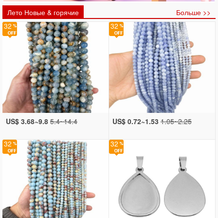
Лето Новые & горячие
Больше >>
32
32
US$ 3.68~9.8
5.4~14.4
US$ 0.72~1.53
1.05~2.25
32
32