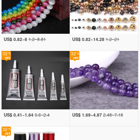
US$ 0.82~6
1.2~8.81
US$ 0.82~14.28
1.2~21
32
32
US$ 0.41~1.64
0.6~2.4
US$ 1.69~4.87
2.48~7.15
32