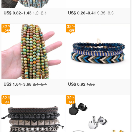
US$ 0.82~1.43
1.2~2.1
US$ 0.26~0.41
0.38~0.6
32
32
US$ 1.64~3.68
2.4~5.4
US$ 0.92
1.35
32
32